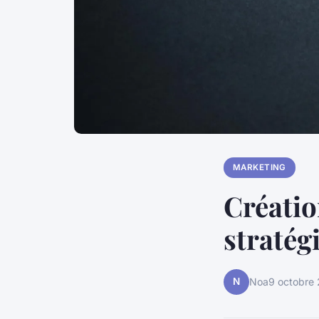
MARKETING
Créatio
stratégi
N
Noa
9 octobre