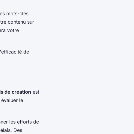
des mots-clés
otre contenu sur
era votre
efficacité de
ls de création
est
 évaluer le
er les efforts de
délais. Des