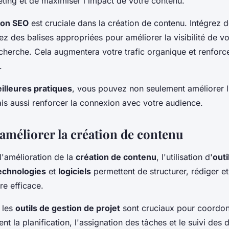
ing et de maximiser l'impact de votre contenu.
ion SEO
est cruciale dans la création de contenu. Intégrez 
isez des balises appropriées pour améliorer la visibilité de v
cherche. Cela augmentera votre trafic organique et renforc
.
illeures pratiques
, vous pouvez non seulement améliorer l'
is aussi renforcer la connexion avec votre audience.
 améliorer la création de contenu
l'amélioration de la
création de contenu
, l'utilisation d'
outi
echnologies
et
logiciels
permettent de structurer, rédiger et
e efficace.
 les
outils de gestion de projet
sont cruciaux pour coordonn
itent la planification, l'assignation des tâches et le suivi des 