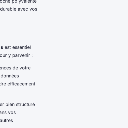
roche polyvalente
n durable avec vos
es
est essentiel
our y parvenir :
ences de votre
s données
dre efficacement
er bien structuré
dans vos
autres