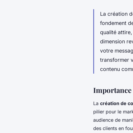
La création d
fondement de 
qualité attir
dimension rev
votre message
transformer v
contenu comm
Importance d
La
création de c
pilier pour le mar
audience de mani
des clients en fou