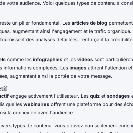
n de votre audience. Voici quelques types de contenu à consi
reste un pilier fondamental. Les
articles de blog
permettent
iques, augmentant ainsi l'engagement et le trafic organique
fournissent des analyses détaillées, renforçant la crédibilité
els
comme les
infographies
et les
vidéos
sont particulière
es informations complexes. Les
images
attirent l'attention e
ées, augmentant ainsi la portée de votre message.
tif
ctif
engage activement l'utilisateur. Les
quiz
et
sondages
e
dis que les
webinaires
offrent une plateforme pour des éc
insi la connexion avec l'audience.
divers types de contenu, vous pouvez non seulement enrichir